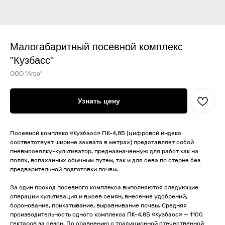
Малогабаритный посевной комплекс
"Кузбасс"
ООО "Агро"
Узнать цену
Посевной комплекс «Кузбасс» ПК-4,8Б (цифровой индекс
соответствует ширине захвата в метрах) представляет собой
пневмосеялку-культиватор, предназначенную для работ как на
полях, вспаханных обычным путем, так и для сева по стерне без
предварительной подготовки почвы.
За один проход посевного комплекса выполняются следующие
операции культивация и высев семян, внесение удобрений,
боронование, прикатывание, выравнивание почвы. Средняя
производительность одного комплекса ПК-4,8Б «Кузбасс» — 1100
гектаров за сезон. По сравнению с традиционной отечественной