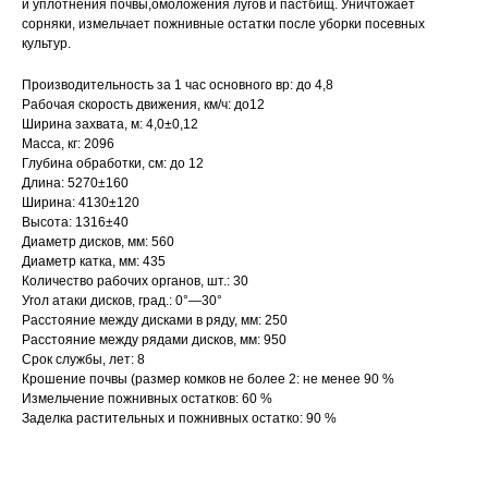
и уплотнения почвы,омоложения лугов и пастбищ. Уничтожает
сорняки, измельчает пожнивные остатки после уборки посевных
культур.
Производительность за 1 час основного вр: до 4,8
Рабочая скорость движения, км/ч: до12
Ширина захвата, м: 4,0±0,12
Масса, кг: 2096
Глубина обработки, см: до 12
Длина: 5270±160
Ширина: 4130±120
Высота: 1316±40
Диаметр дисков, мм: 560
Диаметр катка, мм: 435
Количество рабочих органов, шт.: 30
Угол атаки дисков, град.: 0°—30°
Расстояние между дисками в ряду, мм: 250
Расстояние между рядами дисков, мм: 950
Срок службы, лет: 8
Крошение почвы (размер комков не более 2: не менее 90 %
Измельчение пожнивных остатков: 60 %
Заделка растительных и пожнивных остатко: 90 %